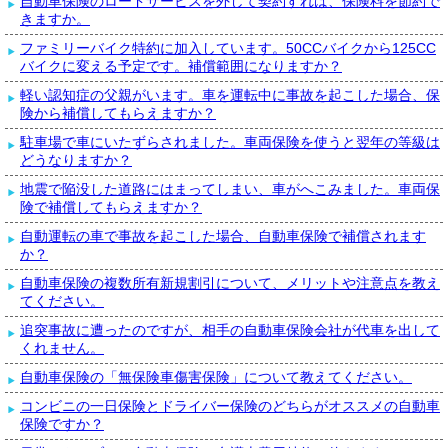
自動車保険のロードサービスを外して契約すれば、保険料を節約で
きますか。
ファミリーバイク特約に加入しています。50CCバイクから125CC
バイクに変える予定です。補償範囲になりますか？
軽い認知症の父親がいます。車を運転中に事故を起こした場合、保
険から補償してもらえますか？
駐車場で車にいたずらされました。車両保険を使うと翌年の等級は
どうなりますか？
地震で陥没した道路にはまってしまい、車がへこみました。車両保
険で補償してもらえますか？
自動運転の車で事故を起こした場合、自動車保険で補償されます
か？
自動車保険の複数所有新規割引について、メリットや注意点を教え
てください。
追突事故に遭ったのですが、相手の自動車保険会社が代車を出して
くれません。
自動車保険の「無保険車傷害保険」について教えてください。
コンビニの一日保険とドライバー保険のどちらがオススメの自動車
保険ですか？