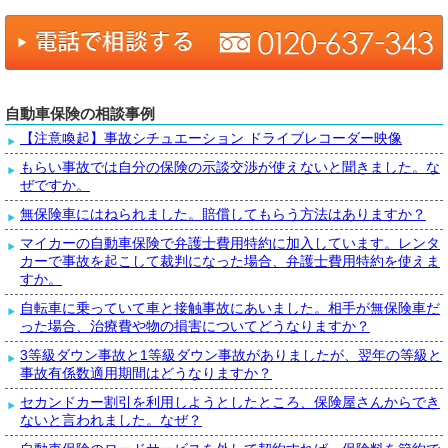
自動車保険の相談事例
【注意喚起】事故シチュエーション ドライブレコーダー映像
もらい事故では自分の保険の示談交渉が使えないと聞きました。な
ぜですか。
無保険車にはねられました。賠償してもらう方法はありますか？
マイカーの自動車保険で弁護士費用特約に加入しています。レンタ
カーで事故を起こして裁判になった場合、弁護士費用特約を使えま
すか。
自転車に乗っていて車と接触事故にあいました。相手が無保険車だ
った場合、治療費や物の損害についてどうなりますか？
3等級ダウン事故と1等級ダウン事故がありましたが、翌年の等級と
事故有係数適用期間はどうなりますか？
セカンドカー割引を利用しようとしたところ、保険屋さんからでき
ないと言われました。なぜ？