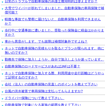
日常のトラブルで自動車保険の弁護士費用特約は使えますか？
大雪でワイパーが折れてしまいました。自動車保険の車両保険で補
償可能？
軽微な事故でも警察に届けないと、自動車保険を利用できません
か？
歩行中に交通事故に遭いました。受取った保険金に税金はかかりま
すか？
車から異音がします。でも故障は補償対象外ですよね？
ネットで自動車保険の見積もりを取るとプランが限られます。他に
無いのですか？
勤務先で保険に加入しようか、自分で加入しようか迷っています。
自動車保険のロードサービスがあればJAFは不要？
ネットで自動車保険に加入する際、利用用途や走行距離はどうやっ
て証明するのですか？
会社（法人）の自動車保険の見直しのポイントを教えて下さい
台風の洪水被害で車両保険は支払ってもらえますか?
ドライバー保険について教えて下さい。
自動車保険で対象になる家族の範囲を教えて下さい