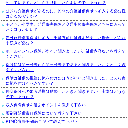
討しています。どちらを利用したらよいのでしょうか？
公的な介護保険があるのに、民間の介護補償保険へ加入する必要性
はあるのですか？
子どもが小学生。普通傷害保険と交通事故傷害保険どちらに入って
おくほうがいい？
海外旅行傷害保険に加入。出発直前に証券を紛失した場合、どんな
手続きが必要？
ホールインワン保険があると聞きましたが、補償内容などを教えて
ください。
保険には第一分野から第三分野まであると聞きました。くわしく教
えてください。
保険は補償の重複に気を付けたほうがいいと聞きました。どんな点
に気を付けるべきですか？
終身保険への加入時期は結婚したときと聞きますが、実際はどうな
のでしょうか？
収入保障保険を選ぶポイントを教えて下さい
薬剤師賠償責任保険について教えて下さい
PTA賠償責任保険について教えて下さい