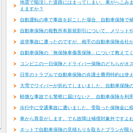
地震で陥没した道路にはまってしまい、車がへこみ
えますか？
自動運転の車で事故を起こした場合、自動車保険で
自動車保険の複数所有新規割引について、メリット
追突事故に遭ったのですが、相手の自動車保険会社
自動車保険の「無保険車傷害保険」について教えて
コンビニの一日保険とドライバー保険のどちらがオ
日常のトラブルで自動車保険の弁護士費用特約は使
大雪でワイパーが折れてしまいました。自動車保険
軽微な事故でも警察に届けないと、自動車保険を利
歩行中に交通事故に遭いました。受取った保険金に
車から異音がします。でも故障は補償対象外ですよ
ネットで自動車保険の見積もりを取るとプランが限