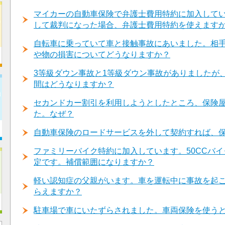
マイカーの自動車保険で弁護士費用特約に加入して
して裁判になった場合、弁護士費用特約を使えます
自転車に乗っていて車と接触事故にあいました。相
や物の損害についてどうなりますか？
3等級ダウン事故と1等級ダウン事故がありましたが
間はどうなりますか？
セカンドカー割引を利用しようとしたところ、保険
た。なぜ？
自動車保険のロードサービスを外して契約すれば、
ファミリーバイク特約に加入しています。50CCバイ
定です。補償範囲になりますか？
軽い認知症の父親がいます。車を運転中に事故を起
らえますか？
駐車場で車にいたずらされました。車両保険を使う