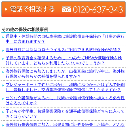
その他の保険の相談事例
通勤中・休憩時間の自転車事故は施設賠償責任保険の「仕事の遂行
中」に含まれますか？
海外渡航には新型コロナウイルスに対応できる旅行保険が必須？
子供の教育資金を確保するために、つみたてNISAか変額保険を検
討しています。どちらを利用したらよいのでしょうか？
海外旅行保険にも加入しましたが、出発直前に旅行が中止。海外旅
行保険から何らかの補償を得られますか？
プレジャーボートで釣りに出かけ、堤防にぶつかったはずみで転倒
し、骨折しました。交通事故傷害保険で補償してもらえますか？
公的な介護保険があるのに、民間の介護補償保険へ加入する必要性
はあるのですか？
子どもが小学生。普通傷害保険と交通事故傷害保険どちらに入って
おくほうがいい？
海外旅行傷害保険に加入。出発直前に証券を紛失した場合、どんな