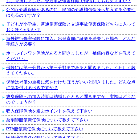
し、骨折しました。交通事故傷害保険で補償してもらえますか？
公的な介護保険があるのに、民間の介護補償保険へ加入する必要性
はあるのですか？
子どもが小学生。普通傷害保険と交通事故傷害保険どちらに入って
おくほうがいい？
海外旅行傷害保険に加入。出発直前に証券を紛失した場合、どんな
手続きが必要？
ホールインワン保険があると聞きましたが、補償内容などを教えて
ください。
保険には第一分野から第三分野まであると聞きました。くわしく教
えてください。
保険は補償の重複に気を付けたほうがいいと聞きました。どんな点
に気を付けるべきですか？
終身保険への加入時期は結婚したときと聞きますが、実際はどうな
のでしょうか？
収入保障保険を選ぶポイントを教えて下さい
薬剤師賠償責任保険について教えて下さい
PTA賠償責任保険について教えて下さい
医師賠償責任保険について教えて下さい