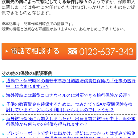
渡航先の国によって指定してくる条件は様々
のようですが、保険加入
に関しましては各社にお任せいただければしっかりとしたものをご提
供できるものと存じます。
※本記事は、記事作成日時点での情報です。
最新の情報とは異なる可能性がありますので、あらかじめご了承ください。
その他の保険の相談事例
通勤中・休憩時間の自転車事故は施設賠償責任保険の「仕事の遂行
中」に含まれますか？
海外渡航には新型コロナウイルスに対応できる旅行保険が必須？
子供の教育資金を確保するために、つみたてNISAか変額保険を検
討しています。どちらを利用したらよいのでしょうか？
海外旅行保険にも加入しましたが、出発直前に旅行が中止。海外旅
行保険から何らかの補償を得られますか？
プレジャーボートで釣りに出かけ、堤防にぶつかったはずみで転倒