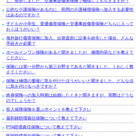
し、骨折しました。交通事故傷害保険で補償してもらえますか？
公的な介護保険があるのに、民間の介護補償保険へ加入する必要性
はあるのですか？
子どもが小学生。普通傷害保険と交通事故傷害保険どちらに入って
おくほうがいい？
海外旅行傷害保険に加入。出発直前に証券を紛失した場合、どんな
手続きが必要？
ホールインワン保険があると聞きましたが、補償内容などを教えて
ください。
保険には第一分野から第三分野まであると聞きました。くわしく教
えてください。
保険は補償の重複に気を付けたほうがいいと聞きました。どんな点
に気を付けるべきですか？
終身保険への加入時期は結婚したときと聞きますが、実際はどうな
のでしょうか？
収入保障保険を選ぶポイントを教えて下さい
薬剤師賠償責任保険について教えて下さい
PTA賠償責任保険について教えて下さい
医師賠償責任保険について教えて下さい