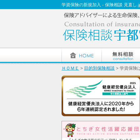
学資保険の新規加入 - 保険相談 見直し.jp
ＨＯＭＥ
>
目的別保険相談
> 学資保