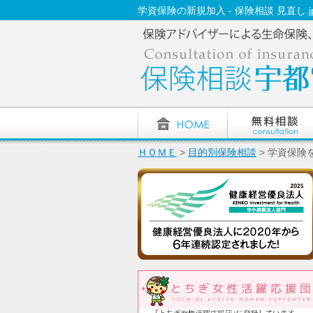
学資保険の新規加入 - 保険相談 見直し.jp
ＨＯＭＥ
>
目的別保険相談
> 学資保