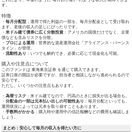
す。
特徴
・
毎月分配型
：運用で得た利益の一部を、毎月分配金として受け取れ
ます。老後の収入の足しにぴったりです。
・
米ドル建て債券に広く分散投資
：アメリカの国債だけでなく、企業
債なども含みリスクを分散。
・
プロによる運用
：世界的な資産運用会社「アライアンス・バーンス
タイン」が管理。
・
流動性あり
：いつでも解約でき、必要に応じて現金化も可能。
購入や注意点について
このファンドは 東海東京証券 を通じて購入できます。
証券口座の開設が必要ですが、担当者と相談しながら進められるので
安心です。
ただし、いくつかの注意点もあります。
・
為替リスク
：米ドル建てなので、円高のときに損失が出る場合も。
・
分配金の一部は元本払い出しの可能性あり
：毎月分配といっても、
運用状況によっては元本を取り崩すこともあります。
・
手数料がかかる
：購入時や運用中の信託報酬などの費用も確認しま
しょう。
まとめ：安心して毎月の収入を得たい方に