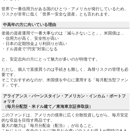
世界で一番信用力がある国のひとつ・アメリカが発行しているため、
リスクが非常に低く「世界一安全な資産」とも言われます。
中高年の方に向いている理由
老後の資産運用で一番大事なのは「減らさないこと」。米国債は…
・信用力が高く、安全性が高い
・日本の定期預金より利回りが高い
・ドル資産で“円安”対策になる
と、安定志向の方にとって魅力が多いのが特徴です。
ただし、個人で直接買うのは手続きも難しく、為替リスクの管理も必
要です。
そこでおすすめなのが、米国債を中心に運用する「毎月配当型ファン
ド」です。
アライアンス・バーンスタイン・アメリカン・インカム・ポートフ
ォリオ
（毎月分配型・米ドル建て／東海東京証券取扱）
このファンドは、アメリカの債券に広く分散投資しながら、毎月安定
的な収益を目指す商品です。
最大の魅力は「毎月分配金（配当）」が出ること。
これにより、年金のように“毎月お小遣い”のような収入が期待できま