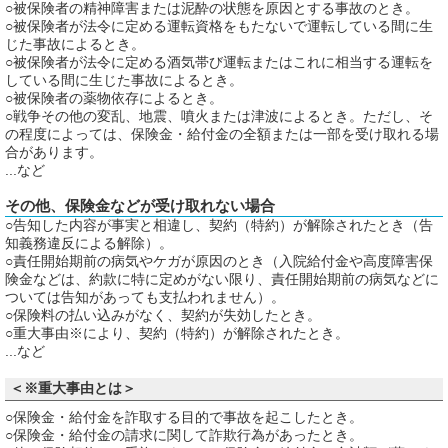
○被保険者の精神障害または泥酔の状態を原因とする事故のとき。
○被保険者が法令に定める運転資格をもたないで運転している間に生
じた事故によるとき。
○被保険者が法令に定める酒気帯び運転またはこれに相当する運転を
している間に生じた事故によるとき。
○被保険者の薬物依存によるとき。
○戦争その他の変乱、地震、噴火または津波によるとき。ただし、そ
の程度によっては、保険金・給付金の全額または一部を受け取れる場
合があります。
...など
その他、保険金などが受け取れない場合
○告知した内容が事実と相違し、契約（特約）が解除されたとき（告
知義務違反による解除）。
○責任開始期前の病気やケガが原因のとき（入院給付金や高度障害保
険金などは、約款に特に定めがない限り、責任開始期前の病気などに
ついては告知があっても支払われません）。
○保険料の払い込みがなく、契約が失効したとき。
○重大事由※により、契約（特約）が解除されたとき。
...など
＜※重大事由とは＞
○保険金・給付金を詐取する目的で事故を起こしたとき。
○保険金・給付金の請求に関して詐欺行為があったとき。