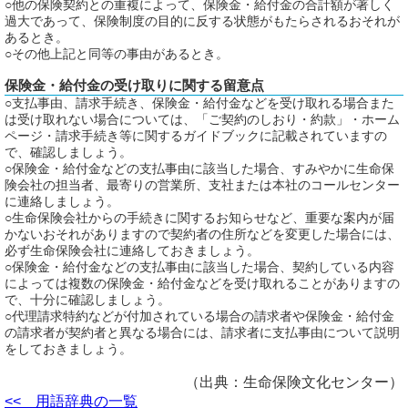
○他の保険契約との重複によって、保険金・給付金の合計額が著しく
過大であって、保険制度の目的に反する状態がもたらされるおそれが
あるとき。
○その他上記と同等の事由があるとき。
保険金・給付金の受け取りに関する留意点
○支払事由、請求手続き、保険金・給付金などを受け取れる場合また
は受け取れない場合については、「ご契約のしおり・約款」・ホーム
ページ・請求手続き等に関するガイドブックに記載されていますの
で、確認しましょう。
○保険金・給付金などの支払事由に該当した場合、すみやかに生命保
険会社の担当者、最寄りの営業所、支社または本社のコールセンター
に連絡しましょう。
○生命保険会社からの手続きに関するお知らせなど、重要な案内が届
かないおそれがありますので契約者の住所などを変更した場合には、
必ず生命保険会社に連絡しておきましょう。
○保険金・給付金などの支払事由に該当した場合、契約している内容
によっては複数の保険金・給付金などを受け取れることがありますの
で、十分に確認しましょう。
○代理請求特約などが付加されている場合の請求者や保険金・給付金
の請求者が契約者と異なる場合には、請求者に支払事由について説明
をしておきましょう。
（出典：生命保険文化センター）
<< 用語辞典の一覧