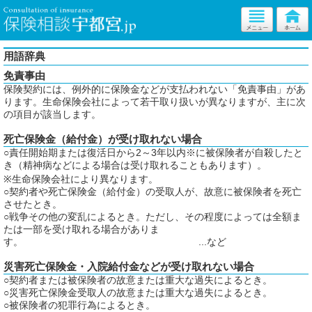
用語辞典
免責事由
保険契約には、例外的に保険金などが支払われない「免責事由」があ
ります。生命保険会社によって若干取り扱いが異なりますが、主に次
の項目が該当します。
死亡保険金（給付金）が受け取れない場合
○責任開始期または復活日から2～3年以内※に被保険者が自殺したと
き（精神病などによる場合は受け取れることもあります）。
※生命保険会社により異なります。
○契約者や死亡保険金（給付金）の受取人が、故意に被保険者を死亡
させたとき。
○戦争その他の変乱によるとき。ただし、その程度によっては全額ま
たは一部を受け取れる場合がありま
す。 ...など
災害死亡保険金・入院給付金などが受け取れない場合
○契約者または被保険者の故意または重大な過失によるとき。
○災害死亡保険金受取人の故意または重大な過失によるとき。
○被保険者の犯罪行為によるとき。