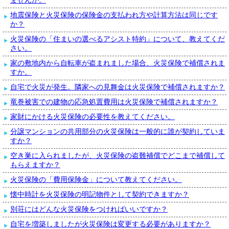
ませんか。
地震保険と火災保険の保険金の支払われ方や計算方法は同じです
か？
火災保険の「住まいの選べるアシスト特約」について、教えてくだ
さい。
家の敷地内から自転車が盗まれました場合、火災保険で補償されま
すか。
自宅で火災が発生。隣家への見舞金は火災保険で補償されますか？
竜巻被害での建物の応急処置費用は火災保険で補償されますか？
家財にかける火災保険の必要性を教えてください。
分譲マンションの共用部分の火災保険は一般的に誰が契約していま
すか？
空き巣に入られましたが、火災保険の盗難補償でどこまで補償して
もらえますか？
火災保険の「費用保険金」について教えてください。
懐中時計を火災保険の明記物件として契約できますか？
別荘にはどんな火災保険をつければいいですか？
自宅を増築しましたが火災保険は変更する必要がありますか？