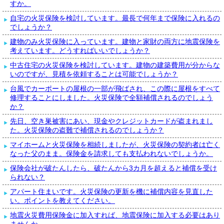
すか。
自宅の火災保険を検討しています。最長で何年まで保険に入れるの
でしょうか？
建物のみ火災保険に入っています。建物と家財の両方に地震保険を
考えています。どうすればいいでしょうか？
中古住宅の火災保険を検討しています。建物の建築費用が分からな
いのですが、見積を依頼することは可能でしょうか？
台風でカーポートの屋根の一部が飛ばされ、この際に屋根をすべて
修理することにしました。火災保険で全額補償されるのでしょう
か？
先日、空き巣被害にあい、現金やクレジットカードが盗まれまし
た。火災保険の盗難で補償されるのでしょうか？
マイホームと火災保険を相続しましたが、火災保険の契約者は亡く
なった父のまま。保険金を請求しても支払われないでしょうか。
保険会社が破たんしたら、破たんから3カ月を超えると補償を受け
られない？
アパート住まいです。火災保険の更新を機に補償内容を見直した
い。ポイントを教えてください。
地震火災費用保険金に加入すれば、地震保険に加入する必要はあり