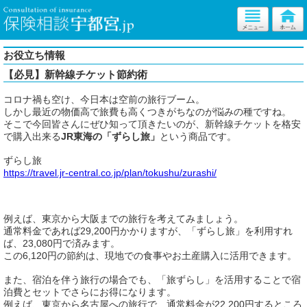
お役立ち情報
【必見】新幹線チケット節約術
コロナ禍も空け、今日本は空前の旅行ブーム。
しかし最近の物価高で旅費も高くつきがちなのが悩みの種ですね。
そこで今回皆さんにぜひ知って頂きたいのが、新幹線チケットを格安
で購入出来る
JR東海の「ずらし旅」
という商品です。
ずらし旅
https://travel.jr-central.co.jp/plan/tokushu/zurashi/
例えば、東京から大阪までの旅行を考えてみましょう。
通常料金であれば29,200円かかりますが、「ずらし旅」を利用すれ
ば、23,080円で済みます。
この6,120円の節約は、現地での食事やお土産購入に活用できます。
また、宿泊を伴う旅行の場合でも、「旅ずらし」を活用することで宿
泊費とセットでさらにお得になります。
例えば、東京から名古屋への旅行で、通常料金が22,200円するところ