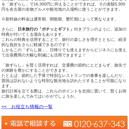
を「旅ずらし」で16,300円に抑えることができれば、その差額5,900
円を名古屋の名物グルメや観光地の入場料に使うことができます。
※新幹線の料金は通常期、閑散期、繁忙期によって異なります。
さらに、
日本旅行の「ポチッとギフト」
付きプランのように、追加の
特典が付いてくる場合もあります。
これらの特典を活用することで、旅行の楽しさを増すとともに、経済
的な負担をさらに軽減できるのです！
しかもこの「ずらし旅」、日帰りでも使えますからビジネスにも使え
て出張費用の大幅な削減にも活用できますよ！
「旅ずらし」を賢く活用すれば、交通費の節約にとどまらず、旅先で
の体験を豊かにすることができます。
たとえば、節約した予算で特別なレストランでの食事を楽しんだり、
普段は訪れないような特別な観光地を訪れたりすることが可能になり
ます。
旅行計画を立てる際は、これらのポイントを念頭に置いて、賢くお得
に旅を楽しんでみてはいかがでしょうか。
<< お役立ち情報の一覧